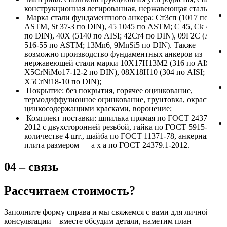
конструкционная легированная, нержавеющая сталь;
Марка стали фундаментного анкера: Ст3сп (1017 по
ASTM, St 37-3 по DIN), 45 1045 по ASTM; C 45, Ck 45
по DIN), 40Х (5140 по AISI; 42Cr4 по DIN), 09Г2С (A
516-55 по ASTM; 13Mn6, 9MnSi5 по DIN). Также
возможно производство фундаментных анкеров из
нержавеющей стали марки 10Х17Н13М2 (316 по AISI;
X5CrNiMo17-12-2 по DIN), 08Х18Н10 (304 по AISI;
X5CrNi18-10 по DIN);
Покрытие: без покрытия, горячее оцинкование,
термодиффузионное оцинкование, грунтовка, окраска
цинкосодержащими красками, воронение;
Комплект поставки: шпилька прямая по ГОСТ 24379.1-
2012 с двухсторонней резьбой, гайка по ГОСТ 5915-70 в
количестве 4 шт., шайба по ГОСТ 11371-78, анкерная
плита размером — а х а по ГОСТ 24379.1-2012.
04 – связь
Рассчитаем стоимость?
Заполните форму справа и мы свяжемся с вами для личной
консультации – вместе обсудим детали, наметим план