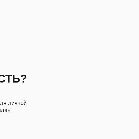
СТЬ?
для личной
план