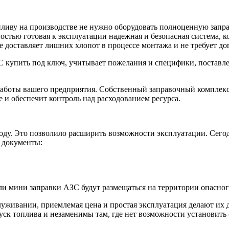
опливу на производстве не нужно оборудовать полноценную зап
тью готовая к эксплуатации надежная и безопасная система, ко
не доставляет лишних хлопот в процессе монтажа и не требует 
 купить под ключ, учитывает пожелания и специфики, поставле
оты вашего предприятия. Собственный заправочный комплекс по
 и обеспечит контроль над расходованием ресурса.
оду. Это позволило расширить возможности эксплуатации. Сегод
 документы:
сли мини заправки АЗС будут размещаться на территории опасног
уживании, приемлемая цена и простая эксплуатация делают их 
уск топлива и незаменимы там, где нет возможности установит