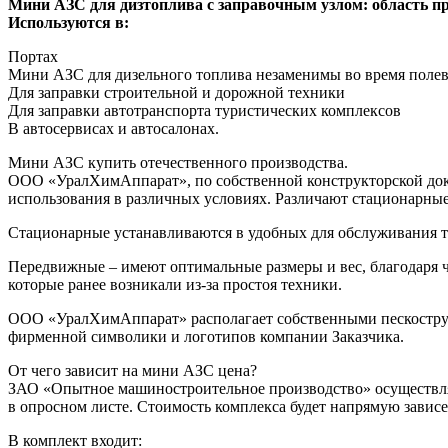
Мини АЗС для дизтоплива с заправочным узлом: область п
Используются в:
Портах
Мини АЗС для дизельного топлива незаменимы во время полевы
Для заправки строительной и дорожной техники
Для заправки автотранспорта туристических комплексов
В автосервисах и автосалонах.
Мини АЗС купить отечественного производства.
ООО «УралХимАппарат», по собственной конструкторской доку
использования в различных условиях. Различают стационарн
Стационарные устанавливаются в удобных для обслуживания т
Передвижные – имеют оптимальные размеры и вес, благодаря че
которые ранее возникали из-за простоя техники.
ООО «УралХимАппарат» располагает собственными пескоструйн
фирменной символики и логотипов компании Заказчика.
От чего зависит на мини АЗС цена?
ЗАО «Опытное машиностроительное производство» осуществляе
в опросном листе. Стоимость комплекса будет напрямую зависет
В комплект входит: