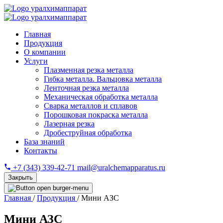
уралхимаппарат
уралхимаппарат
Главная
Продукция
О компании
Услуги
Плазменная резка металла
Гибка металла. Вальцовка металла
Ленточная резка металла
Механическая обработка металла
Сварка металлов и сплавов
Порошковая покраска металла
Лазерная резка
Дробеструйная обработка
База знаний
Контакты
+7 (343) 339-42-71
mail@uralchemapparatus.ru
Закрыть
Главная
/
Продукция
/
Мини АЗС
Мини АЗС